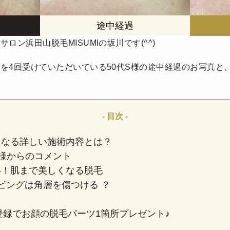
ロン浜田山脱毛MISUMIの坂川です(^^)
】
を4回受けていただいている50代S様の途中経過のお写真と
になる詳しい施術内容とは？
 S様からのコメント
い！肌まで美しくなる脱毛
ビングは角層を傷つける ？
ご登録でお顔の脱毛パーツ1箇所プレゼント♪