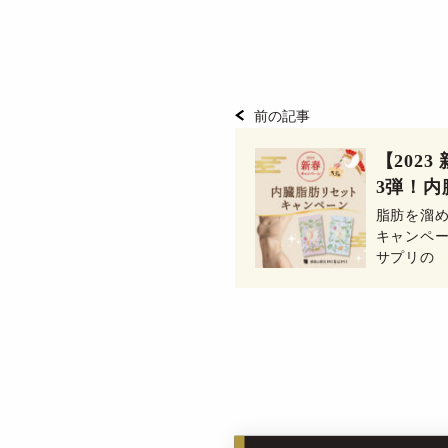
前の記事
【202
3弾！
ペーン♪
脂肪を溜
キャンペ
サプリの