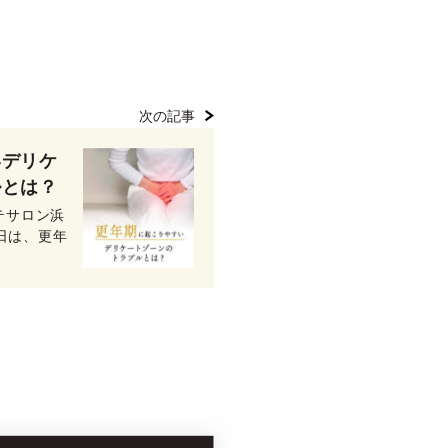
次の記事
いデリケ
ルとは？
テサロン浜
本日は、更年